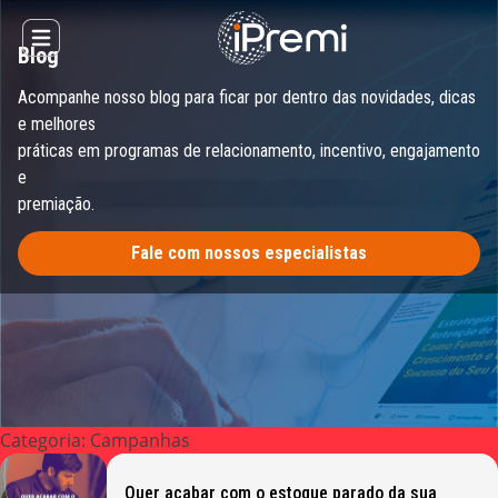
Skip
to
Open main menu
Blog
content
Acompanhe nosso blog para ficar por dentro das novidades, dicas
e melhores
práticas em programas de relacionamento, incentivo, engajamento
e
premiação.
Fale com nossos especialistas
Categoria:
Campanhas
Quer acabar com o estoque parado da sua