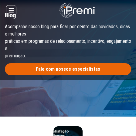
Skip
to
Open main menu
Blog
content
Acompanhe nosso blog para ficar por dentro das novidades, dicas
e melhores
práticas em programas de relacionamento, incentivo, engajamento
e
premiação.
Fale com nossos especialistas