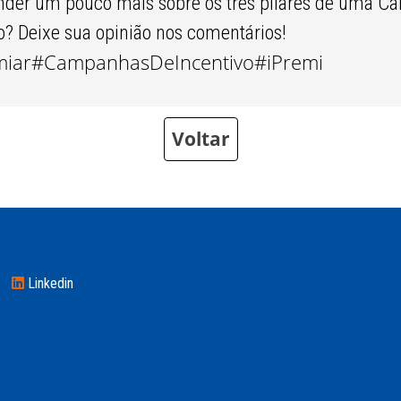
render um pouco mais sobre os três pilares de uma 
o? Deixe sua opinião nos comentários! ​
miar
#CampanhasDeIncentivo
#iPremi
Voltar
Linkedin