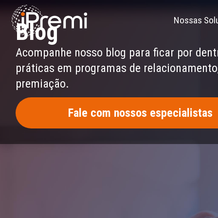
Skip
to
Nossas Sol
Blog
content
Acompanhe nosso blog para ficar por dent
práticas em programas de relacionamento,
premiação.
Fale com nossos especialistas