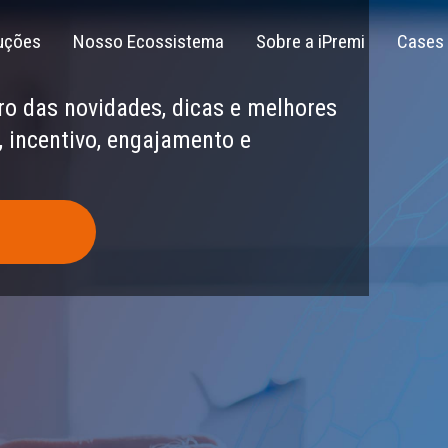
uções
Nosso Ecossistema
Sobre a iPremi
Cases
ro das novidades, dicas e melhores
 incentivo, engajamento e