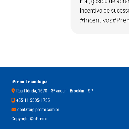
E aí, gostou de ap
Incentivo de sucess
#Incentivos
#Pre
iPremi Tecnologia
Rua Flórida, 1670 - 3º andar - Brooklin - SP
+55 11 5505-1755
contato@ipremi.com.br
Copyright © iPremi