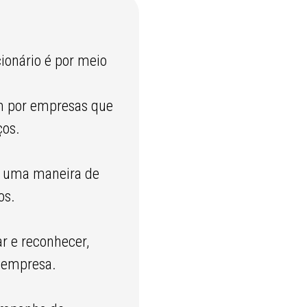
ionário é por meio
am por empresas que
s. ​
 é uma maneira de
s. ​
r e reconhecer,
 empresa.​