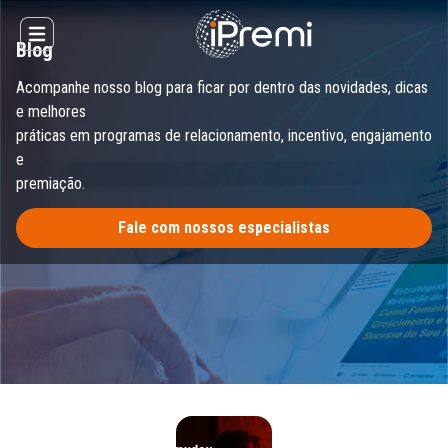
Skip
to
Open main menu
Blog
content
Acompanhe nosso blog para ficar por dentro das novidades, dicas
e melhores
práticas em programas de relacionamento, incentivo, engajamento
e
premiação.
Fale com nossos especialistas