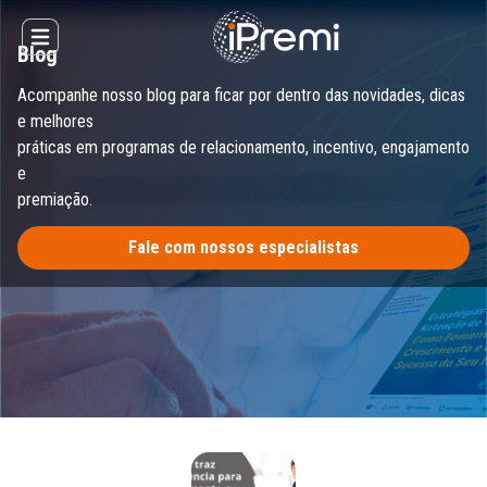
Skip
to
Open main menu
Blog
content
Acompanhe nosso blog para ficar por dentro das novidades, dicas
e melhores
práticas em programas de relacionamento, incentivo, engajamento
e
premiação.
Fale com nossos especialistas